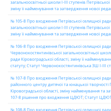
загальноосвітньої школи І-ІІІ ступенів Петрівської
зміну її найменування та затвердження нової редак
№ 105-8 Про входження Петрівської селищної ради
загальноосвітньої школи І-ІІІ ступенів Петрівської
зміну її найменування та затвердження нової реда
№ 106-8 Про входження Петрівської селищної ради
Червонокостянтинівської загальноосвітньої школи 
ради Кіровоградської області, зміну її найменуван
статуту
;
Статут Червонокостянтинівська ЗШ І-ІІІ ст
№ 107-8 Про входження Петрівської селищної ради
районного центру дитячої та юнацької творчості 
Кіровоградської області, зміну найменування та з
107-8 рішення про входження ЦДЮТ
;
Статут ЦДЮ
№ 108-8 Про входження Петрівської селищної ради