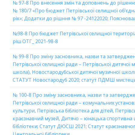
№ 97-8 Про внесення змін та доповнень до рішення
№ 180/7 «Про бюджет Петрівської селищної об’єдн
рік»
;
Додатки до рішння № 97 -24122020
;
Пояснювал
№98-8 Про бюджет Петрівської селищної територіа
ріш ОТГ_ 2021-98-8
№ 99-8 Про зміну засновника, назви та затверджен
Петрівської селищної ради – Петрівської дитячої 
школа), Новостародубської дитячої музичної шко
СТАТУТ Новостародуб 2020
;
статут ПДМШ мистец
№ 100-8 Про зміну засновника, назви та затвердже
Петрівської селищної ради – комунальних устано
культури, Петрівська бібліотека для дітей, Петрів
краєзнавчий музей, Дитячо – юнацька спортивна 
бібліотеки
;
Статут ДЮСШ 2021
;
Статут краєзнавчо
Центральної бібліотеки