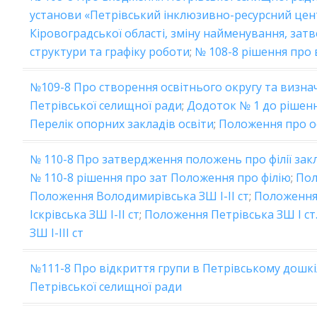
установи «Петрівський інклюзивно-ресурсний цен
Кіровоградської області, зміну найменування, затв
структури та графіку роботи
;
№ 108-8 рішення про
№109-8 Про створення освітнього округу та визна
Петрівської селищної ради
;
Додоток № 1 до рішенн
Перелік опорних закладів освіти
;
Положення про ос
№ 110-8 Про затвердження положень про філії закл
№ 110-8 рішення про зат Положення про філію
;
Пол
Положення Володимирівська ЗШ І-ІІ ст
;
Положення 
Іскрівська ЗШ І-ІІ ст
;
Положення Петрівська ЗШ І ст
ЗШ І-ІІІ ст
№111-8 Про відкриття групи в Петрівському дошкі
Петрівської селищної ради