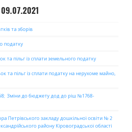
 09.07.2021
ків та зборів
о податку
к та пільг із сплати земельного податку
 та пільг із сплати податку на нерухоме майно,
68;
Зміни до бюджету дод до ріш №1768-
ра Петрівського закладу дошкільної освіти № 2
ксандрійського району Кіровоградської області