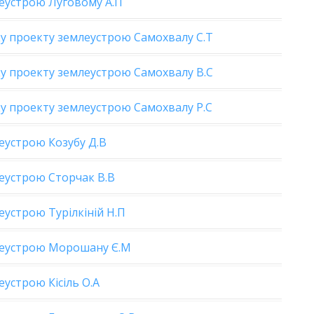
еустрою Луговому А.П
у проекту землеустрою Самохвалу С.Т
у проекту землеустрою Самохвалу В.С
у проекту землеустрою Самохвалу Р.С
еустрою Козубу Д.В
еустрою Сторчак В.В
устрою Турілкіній Н.П
леустрою Морошану Є.М
устрою Кісіль О.А