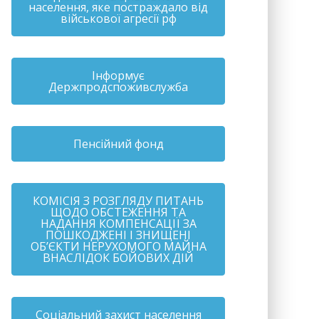
населення, яке постраждало від
військової агресії рф
Інформує
Держпродспоживслужба
Пенсійний фонд
КОМІСІЯ З РОЗГЛЯДУ ПИТАНЬ
ЩОДО ОБСТЕЖЕННЯ ТА
НАДАННЯ КОМПЕНСАЦІЇ ЗА
ПОШКОДЖЕНІ І ЗНИЩЕНІ
ОБ’ЄКТИ НЕРУХОМОГО МАЙНА
ВНАСЛІДОК БОЙОВИХ ДІЙ
Соціальний захист населення