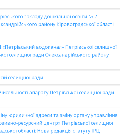
івського закладу дошкільної освіти № 2
ксандрійського району Кіровоградської області
П «Петрівський водоканал» Петрівської селищної
ької селищної ради Олександрійського району
ісій селищної ради
 чисельності апарату Петрівської селищної ради
іну юридичної адреси та зміну органу управління
юзивно-ресурсний центр» Петрівської селищної
дської області;
Нова редакція статуту ІРЦ