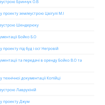
еустрою Бринчук О.В
 проекту землеустрою Цвігулі М.І
леустрою Шендерюку
ументації Бойко Б.О
проекту під буд і осг Негровій
ментації та передачі в оренду Бойко В.О та
 технічної документації Копійці
еустрою Лаврухіній
ку проекту Джум