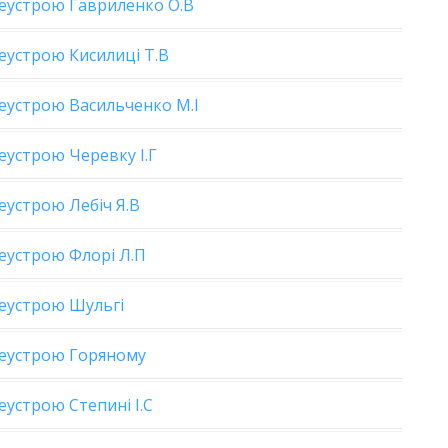
еустрою Гавриленко О.В
еустрою Кисилиці Т.В
еустрою Васильченко М.І
устрою Черевку І.Г
устрою Лебіч Я.В
еустрою Флорі Л.П
еустрою Шульгі
леустрою Горяному
устрою Степині І.С