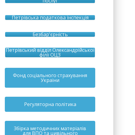
послуг
Петрівська податкова інспекція
Безбар'єрність
Петрівський відділ Олександрійської
філії ОЦЗ
Фонд соціального страхування
України
Регуляторна політика
Збірка методичних матеріалів
для ВПО та цивільного