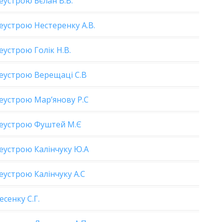
устрою Бєлан В.В.
устрою Нестеренку А.В.
устрою Голік Н.В.
еустрою Верещаці С.В
еустрою Мар’янову Р.С
леустрою Фуштей М.Є
еустрою Калінчуку Ю.А
устрою Калінчуку А.С
сенку С.Г.