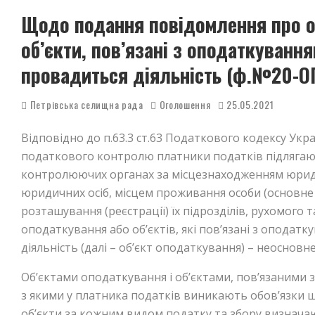
Щодо подання повідомлення про о
об’єкти, пов’язані з оподаткування
провадиться діяльність (ф.№20-О
Петрівська селищна рада
Оголошення
25.05.2021
Відповідно до п.63.3 ст.63 Податкового кодексу Укр
податкового контролю платники податків підлягають
контролюючих органах за місцезнаходженням юриди
юридичних осіб, місцем проживання особи (основне м
розташування (реєстрації) їх підрозділів, рухомого 
оподаткування або об’єктів, які пов’язані з оподатк
діяльність (далі – об’єкт оподаткування) – неосновне
Об’єктами оподаткування і об’єктами, пов’язаними з 
з якими у платника податків виникають обов’язки що
об’єкти за кожним видом податку та збору визначаю