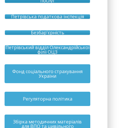
послуг
Петрівська податкова інспекція
Безбар'єрність
Петрівський відділ Олександрійської
філії ОЦЗ
Фонд соціального страхування
України
Регуляторна політика
Збірка методичних матеріалів
для ВПО та цивільного