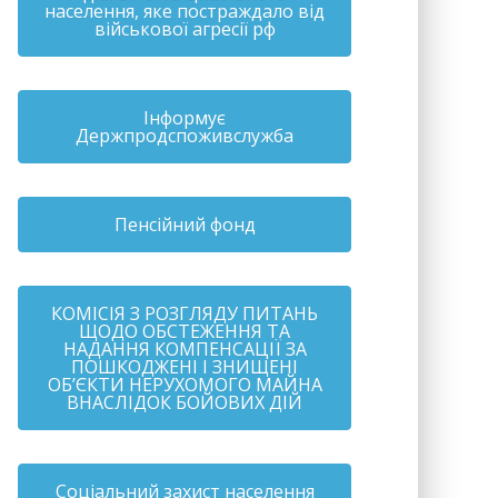
населення, яке постраждало від
військової агресії рф
Інформує
Держпродспоживслужба
Пенсійний фонд
КОМІСІЯ З РОЗГЛЯДУ ПИТАНЬ
ЩОДО ОБСТЕЖЕННЯ ТА
НАДАННЯ КОМПЕНСАЦІЇ ЗА
ПОШКОДЖЕНІ І ЗНИЩЕНІ
ОБ’ЄКТИ НЕРУХОМОГО МАЙНА
ВНАСЛІДОК БОЙОВИХ ДІЙ
Соціальний захист населення