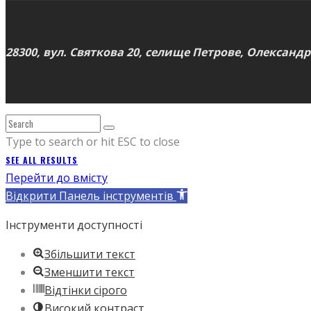
28300, вул. Святкова 20, селище Петрове, Олександр
Type to search or hit ESC to close
SEE ALL RESULTS
Перейти до вмісту
Відкрити Панель інструментів
Інструменти доступності
Збільшити текст
Зменшити текст
Відтінки сірого
Високий контраст