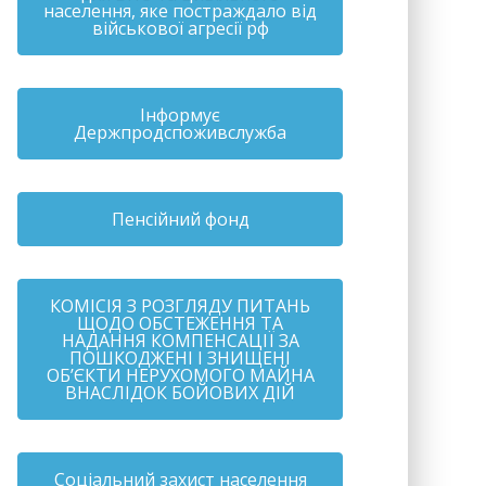
населення, яке постраждало від
військової агресії рф
Інформує
Держпродспоживслужба
Пенсійний фонд
КОМІСІЯ З РОЗГЛЯДУ ПИТАНЬ
ЩОДО ОБСТЕЖЕННЯ ТА
НАДАННЯ КОМПЕНСАЦІЇ ЗА
ПОШКОДЖЕНІ І ЗНИЩЕНІ
ОБ’ЄКТИ НЕРУХОМОГО МАЙНА
ВНАСЛІДОК БОЙОВИХ ДІЙ
Соціальний захист населення