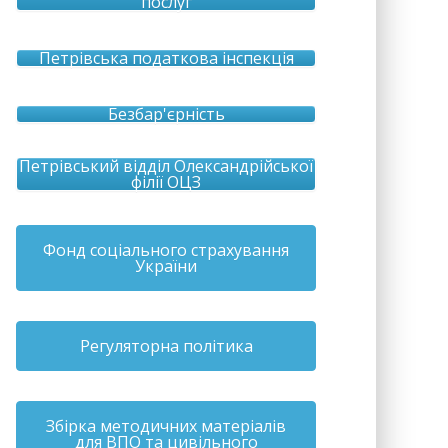
послуг
Петрівська податкова інспекція
Безбар'єрність
Петрівський відділ Олександрійської
філії ОЦЗ
Фонд соціального страхування
України
Регуляторна політика
Збірка методичних матеріалів
для ВПО та цивільного