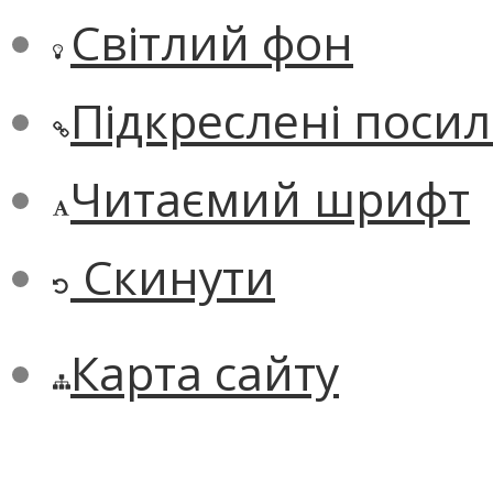
Світлий фон
Підкреслені поси
Читаємий шрифт
Скинути
Карта сайту