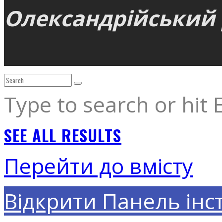
Олександрійський р
Type to search or hit 
SEE ALL RESULTS
Перейти до вмісту
Відкрити Панель інс