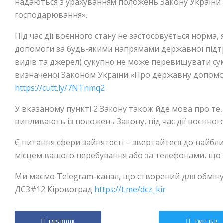
надаються з урахуванням положень Закону України
господарювання».
Під час дії воєнного стану не застосовується норма,
допомоги за будь-якими напрямами державної підтр
видів та джерел) сукупно не може перевищувати су
визначеної Законом України «Про державну допомо
https://cutt.ly/7NTnmq2
У вказаному пункті 2 Закону також йде мова про те
випливають із положень Закону, під час дії воєнног
Є питання сфери зайнятості – звертайтеся до найближ
місцем вашого перебування або за телефонами, що
Ми маємо Telegram-канал, що створений для обмін
ДСЗ#12 Кіровоград
https://t.me/dcz_kir
FACEBOOK
TWITTER