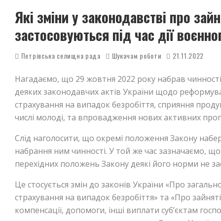
Які зміни у законодавстві про зай
застосовуються під час дії воєнно
Петрівська селищна рада
Шукачам роботи
21.11.2022
Нагадаємо, що 29 жовтня 2022 року набрав чинності
деяких законодавчих актів України щодо реформува
страхування на випадок безробіття, сприяння продук
числі молоді, та впровадження нових активних прогр
Слід наголосити, що окремі положення Закону наберу
набрання ним чинності. У той же час зазначаємо, що
перехідних положень Закону деякі його норми не зас
Це стосується змін до законів України «Про загаль
страхування на випадок безробіття» та «Про зайняті
компенсації, допомоги, інші виплати суб’єктам гос