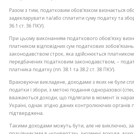
Разом з тим, податковим обов’язком визнається об
задекларувати та/або сплатити суму податку та збору
36.1 ст. 36 ПКУ).
При цьому виконанням податкового обов’язку визна
платником відповідних сум податкових зобов’язан
законодавством строк, яка здійснюється платником 
передбачених податковим законодавством, – пода
платника податку (пп. 38.1 та 38.2 ст. 38 ПКУ).
Враховуючи викладене, доходами з яких не були спла
податки і збори, з метою подання одноразової (спец
вважаються доходи, що підлягали в момент їх нара
Україні, однак згідно даних контролюючих органів п
підтверджена.
Такими доходами можуть бути, але не виключно, за
працівниками в «конвертах», іноземні доходи, доход