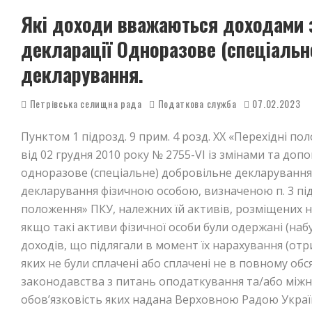
Які доходи вважаються доходами 
декларації Одноразове (спеціальн
декларування.
Петрівська селищна рада
Податкова служба
07.02.2023
Пунктом 1 підрозд. 9 прим. 4 розд. ХХ «Перехідні п
від 02 грудня 2010 року № 2755-VI із змінами та доп
одноразове (спеціальне) добровільне декларування
декларування фізичною особою, визначеною п. 3 підр
положення» ПКУ, належних їй активів, розміщених на
якщо такі активи фізичної особи були одержані (наб
доходів, що підлягали в момент їх нарахування (отр
яких не були сплачені або сплачені не в повному обс
законодавства з питань оподаткування та/або міжн
обов’язковість яких надана Верховною Радою України