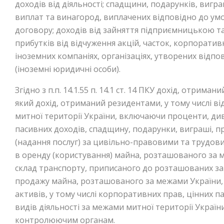
доходів від діяльності; спадщини, подарунків, виграш
виплат та винагород, виплачених відповідно до ум
договору; доходів від зайняття підприємницькою т
прибутків від відчуження акцій, часток, корпоратив
іноземних компаніях, організаціях, утворених відп
(іноземні юридичні особи).
Згідно з п.п. 14.1.55 п. 14.1 ст. 14 ПКУ дохід, отрима
який дохід, отриманий резидентами, у тому числі від
митної території України, включаючи проценти, диві
пасивних доходів, спадщину, подарунки, виграші, п
(надання послуг) за цивільно-правовими та трудов
в оренду (користування) майна, розташованого за
склад транспорту, приписаного до розташованих за
продажу майна, розташованого за межами України, 
активів, у тому числі корпоративних прав, цінних па
видів діяльності за межами митної території Украї
контролюючим органам.