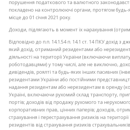
порушення податкового та валютного законодавст
покладено на контролюючі органи, протягом будь-я
місце до 01 січня 2021 року.
Доходи, підлягають в момент їх нарахування (отри
Відповідно до п.п. 14.1.54 п. 14.1 ст. 14 ПКУ дохід з
який дохід, отриманий резидентами або нерезидентам
діяльності на території України (включаючи випла
роботодавцями) у тому числі, але не виключно, дохо
дивідендів, роялті та будь-яких інших пасивних (інв
резидентами України або постійними представництва
надання резидентам або нерезидентам в оренду (к
Україні, включаючи рухомий склад транспорту, при
портів; доходів від продажу рухомого та нерухомого
корпоративних прав, цінних паперів; доходів, отрим
страхування і перестрахування ризиків на території 
резидентів від страхування ризиків страхувальників