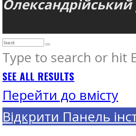
Олександрійський р
Type to search or hit 
SEE ALL RESULTS
Перейти до вмісту
Відкрити Панель інс