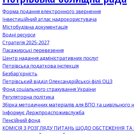
Форма подання електронного звернення
Інвестиційний атлас надрокористувача
Містобудівна документація
Водні ресурси
Стратегія 2025-2027
Пасажирські перевезення
Центр надання адміністративних послуг
Петрівська податкова інспекція
Безбар'єрність
Петрівський відділ Олександрійської філії ОЦЗ
Фонд соціального страхування України
Регуляторна політика
Збірка методичних матеріалів для ВПО та цивільного на
Інформує Держпродспоживслужба
Пенсійний фонд
КОМІСІЯ З РОЗГЛЯДУ ПИТАНЬ ЩОДО ОБСТЕЖЕННЯ ТА