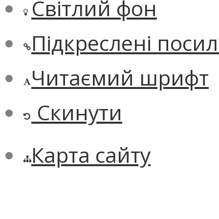
Світлий фон
Підкреслені поси
Читаємий шрифт
Скинути
Карта сайту