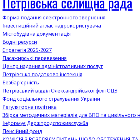
Петрівська селищна рада
Форма подання електронного звернення
Інвестиційний атлас надрокористувача
Містобудівна документація
Водні ресурси
Стратегія 2025-2027
Пасажирські перевезення
Центр надання адміністративних послуг
Петрівська податкова інспекція
Безбар'єрність
Петрівський відділ Олександрійської філії ОЦЗ
Фонд соціального страхування України
Регуляторна політика
Збірка методичних матеріалів для ВПО та цивільного на
Інформує Держпродспоживслужба
Пенсійний фонд
КОМІСІЯ З РОЗГЛЯДУ ПИТАНЬ ЩОДО ОБСТЕЖЕННЯ ТА