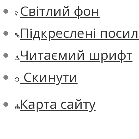
Світлий фон
Підкреслені поси
Читаємий шрифт
Скинути
Карта сайту