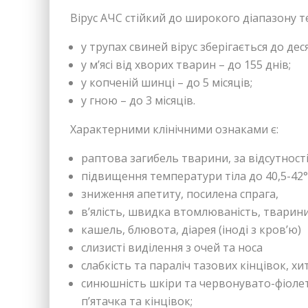
Вірус АЧС стійкий до широкого діапазону т
у трупах свиней вірус зберігається до дес
у м’ясі від хворих тварин – до 155 днів;
у копченій шинці – до 5 місяців;
у гною – до 3 місяців.
Характерними клінічними ознаками є:
раптова загибель тварини, за відсутності
підвищення температури тіла до 40,5-42°
зниження апетиту, посилена спрага,
в’ялість, швидка втомлюваність, тварини
кашель, блювота, діарея (іноді з кров’ю)
слизисті виділення з очей та носа
слабкість та параліч тазових кінцівок, хи
синюшність шкіри та червонувато-фіолет
п’ятачка та кінцівок;