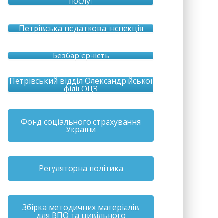
послуг
Петрівська податкова інспекція
Безбар'єрність
Петрівський відділ Олександрійської
філії ОЦЗ
Фонд соціального страхування
України
Регуляторна політика
Збірка методичних матеріалів
для ВПО та цивільного