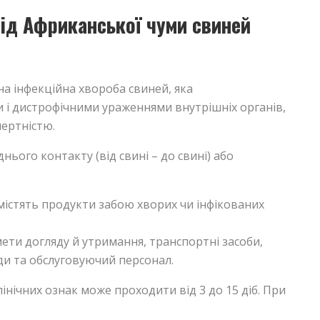
від Африканської чуми свиней
а інфекційна хвороба свиней, яка
 і дистрофічними ураженнями внутрішніх органів,
ертністю.
ього контакту (від свині – до свині) або
містять продукти забою хворих чи інфікованих
ети догляду й утримання, транспортні засоби,
оди та обслуговуючий персонал.
нічних ознак може проходити від 3 до 15 діб. При