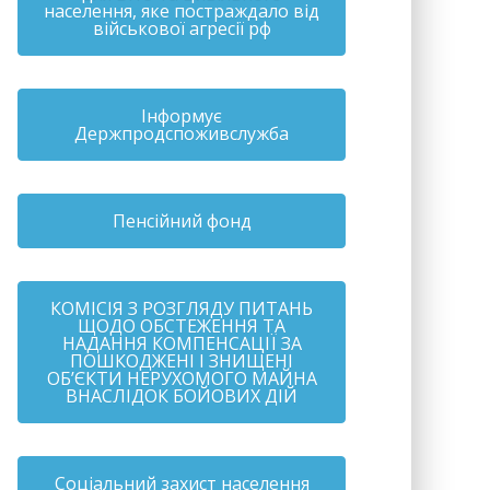
населення, яке постраждало від
військової агресії рф
Інформує
Держпродспоживслужба
Пенсійний фонд
КОМІСІЯ З РОЗГЛЯДУ ПИТАНЬ
ЩОДО ОБСТЕЖЕННЯ ТА
НАДАННЯ КОМПЕНСАЦІЇ ЗА
ПОШКОДЖЕНІ І ЗНИЩЕНІ
ОБ’ЄКТИ НЕРУХОМОГО МАЙНА
ВНАСЛІДОК БОЙОВИХ ДІЙ
Соціальний захист населення