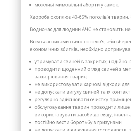
можливі мимовільні аборти у самок.
Хвороба охоплює 40-65% поголів’я тварин, 
Водночас для людини АЧС не становить не
Всім власниками свинопоголів’я, аби вбере
економічних збитків, необхідно дотримува
утримувати свиней в закритих, надійно 
проводити щоденний огляд свиней з ме
захворювання тварин;
не використовувати харчові відходи для 
не допускати вигулу свиней та їх конта
регулярно здійснювати очистку приміщен
обслуговування тварин проводити лише 
використовувати засоби догляду, інвент
постійно вести боротьбу з гризунами;
не допускати відвідування господарств