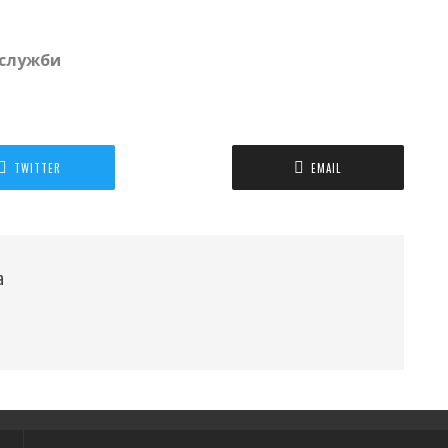
вслужби
TWITTER
EMAIL
а