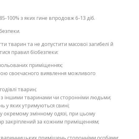
85-100% з яких гине впродовж 6-13 діб.
безпеки.
гти тварин та не допустити масової загибелі й
тися правил біобезпеки:
ізольованих приміщеннях;
тою своєчасного виявлення можливого
годівлі тварин;
кт з іншими тваринами чи сторонніми людьми;
ь у яких утримуються свині;
у окремому змінному одязі, при цьому
ар закріплений за кожним приміщенням;
, тваринницьких приміщень сторонніми особами;