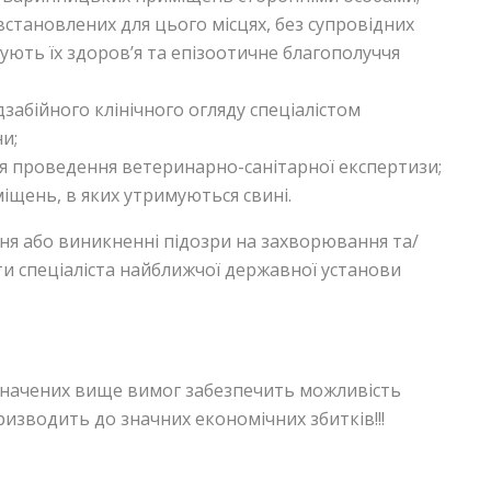
встановлених для цього місцях, без супровідних
ють їх здоров’я та епізоотичне благополуччя
забійного клінічного огляду спеціалістом
и;
я проведення ветеринарно-санітарної експертизи;
щень, в яких утримуються свині.
ня або виникненні підозри на захворювання та/
ти спеціаліста найближчої державної установи
начених вище вимог забезпечить можливість
зводить до значних економічних збитків!!!