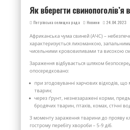
Як вберегти свинопоголів’я 
Петрівська селищна рада
Новини
24.04.2023
Африканська чума свиней (АЧС) – небезпечн
характеризується лихоманкою, запальними
чисельними крововиливами та високою см
Зараження відбувається шляхом безпосередн
опосередковано:
при згодовуванні харчових відходів, що 
тварин;
через ґрунт, незнезаражені корми, предм
бродячих тварин, птахів, комах, стічні в
З моменту зараження тварини до прояву клі
гострому перебігу хвороби – 5-9 діб.