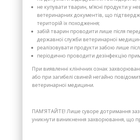
не купувати тварин, м’ясні продукти у не
ветеринарних документів, що підтверджу
територій їх походження;
забій тварин проводити лише після перед
державної служби ветеринарної медицин
реалізовувати продукти забою лише післ
періодично проводити дезінфекцію примі
При виявленні клінічних ознак захворюван
або при загибелі свиней негайно повідоми
ветеринарної медицини.
ПАМ’ЯТАЙТЕ! Лише суворе дотримання заз
уникнути виникнення захворювання, що при