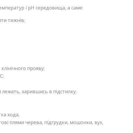
емператур і рН середовища, а саме:
яти тижнів;
 клінічного прояву;
C;
 лежать, зарившись в підстилку;
тка хода,
ові плями черева, підгрудки, мошонки, вух,