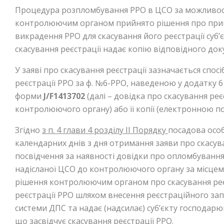
Процедура розпломбування РРО в ЦСО за можливост
контролюючим органом прийнято рішення про примус
викрадення РРО для скасування його реєстрації суб
скасування реєстрації надає копію відповідного доку
У заяві про скасування реєстрації зазначається спо
реєстрації РРО за ф. №6-РРО, наведеною у додатку 
форми
J
/
F
1413702
(далі – довідка про скасування ре
контролюючого органу) або її копії (електронною п
Згідно
з
п. 4 глави 4 розділу
II
Порядку
посадова осо
календарних днів з дня отримання заяви про скасув
посвідчення за наявності довідки про опломбуванн
надісланої ЦСО до контролюючого органу за місцем р
рішення контролюючим органом про скасування реє
реєстрації РРО шляхом внесення реєстраційного за
системи ДПС та надає (надсилає) суб’єкту господарю
що засвідчує скасування реєстрації РРО.