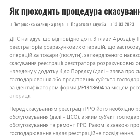
Як проходить процедура скасуванн
Петрівська селищна рада
Податкова служба
13.03.2023
ДПС нагадує, що відповідно до
п. 3 глави 4 розділу
I
реєстраторів розрахункових операцій, що застосов
операцій за товари (послуги), затвердженого нака
скасування реєстрації реєстратора розрахункових о
наведену у додатку 4 до Порядку (далі – заява про ск
господарювання або представник суб’єкта господа
за ідентифікатором форми
J
/
F
1313604
за місцем реє
операції.
Перед скасуванням реєстрації РРО його необхідно р
обслуговування (далі – ЦСО), з яким суб’єкт господ
обслуговування та ремонт РРО. Разом із заявою про 
господарювання надає реєстраційне посвідчення.