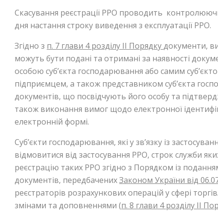
Скасування реєстрації РРО проводить контролюючий
дня настання строку виведення з експлуатації РРО.
Згідно з
п. 7 глави 4 розділу II Порядку
документи, виз
можуть бути подані та отримані за наявності докум
особою суб’єкта господарювання або самим суб’єкт
підприємцем, а також представником суб’єкта госп
документів, що посвідчують його особу та підтвер
також виконання вимог щодо електронної ідентифік
електронній формі.
Суб’єкти господарювання, які у зв’язку із застосув
відмовитися від застосування РРО, строк служби яки
реєстрацію таких РРО згідно з Порядком із поданн
документів, передбачених
Законом України від 06.
реєстраторів розрахункових операцій у сфері торгівл
змінами та доповненнями (
п. 8 глави 4 розділу ІІ По