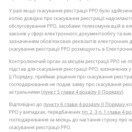
У разі якщо скасування реєстрації РРО було здійсн
копію довідки про скасування реєстрації надсилают
обслуговування РРО, засобами телекомунікацій в е
законів у сфері електронного документообігу та ви
зазначенням обов’язкових реквізитів електронних 
скасування реєстрації РРО розміщують в Електронно
Контролюючий орган за місцем реєстрації РРО не пі
підстав для скасування реєстрації РРО, визначених 
ІІ
Порядку, приймає рішення про скасування реєстраці
господарювання не подав заяву про скасування реєс
актуальними (
пункт 5 глави 4 розділу II Порядку
).
Відповідно до
пункту 6 глави 4 розділу II Порядку
ко
РРО у випадках, передбачених
пп. 2, 3 п. 1 глави 4 р
господарювання за місяць до настання строку про 
скасування реєстрації РРО.