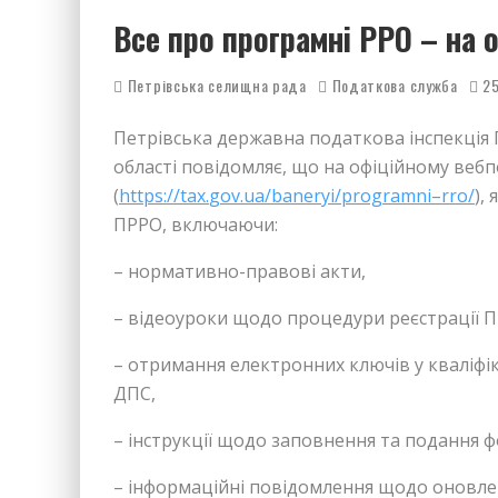
Все про програмні РРО – на 
Петрівська селищна рада
Податкова служба
25
Петрівська державна податкова інспекція 
області повідомляє, що на офіційному веб
(
https
://
tax
.
gov
.
ua
/
baneryi
/
programni
–
rro
/
),
ПРРО, включаючи:
– нормативно-правові акти,
– відеоуроки щодо процедури реєстрації 
– отримання електронних ключів у кваліфі
ДПС,
– інструкції щодо заповнення та подання 
– інформаційні повідомлення щодо оновле