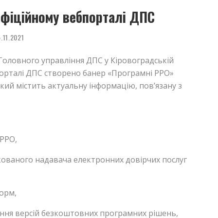
офіційному вебпорталі ДПС
.11.2021
Головного управління ДПС у Кіровоградській
порталі ДПС створено банер «Програмні РРО»
 який містить актуальну інформацію, пов’язану з
ПРРО,
кованого надавача електронних довірчих послуг
форм,
ння версій безкоштовних програмних рішень,