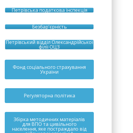
Петрівська податкова інспекція
Безбар'єрність
Петрівський відділ Олександрійської
філії ОЦЗ
Фонд соціального страхування
України
Регуляторна політика
Збірка методичних матеріалів
для ВПО та цивільного
населення, яке постраждало від