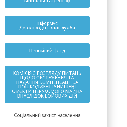
військової агресії рф
Інформує
Держпродспоживслужба
Пенсійний фонд
КОМІСІЯ З РОЗГЛЯДУ ПИТАНЬ
ЩОДО ОБСТЕЖЕННЯ ТА
НАДАННЯ КОМПЕНСАЦІЇ ЗА
ПОШКОДЖЕНІ І ЗНИЩЕНІ
ОБ’ЄКТИ НЕРУХОМОГО МАЙНА
ВНАСЛІДОК БОЙОВИХ ДІЙ
Соціальний захист населення