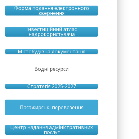
Форма подання електронного
звернення
Інвестиційний атлас
надрокористувача
Містобудівна документація
Водні ресурси
Стратегія 2025-2027
Пасажирські перевезення
Центр надання адміністративних
послуг