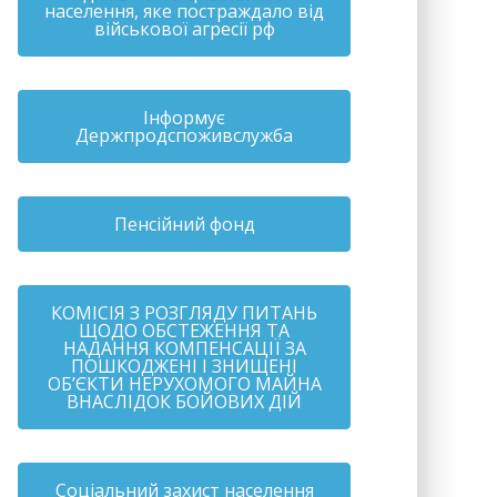
населення, яке постраждало від
військової агресії рф
Інформує
Держпродспоживслужба
Пенсійний фонд
КОМІСІЯ З РОЗГЛЯДУ ПИТАНЬ
ЩОДО ОБСТЕЖЕННЯ ТА
НАДАННЯ КОМПЕНСАЦІЇ ЗА
ПОШКОДЖЕНІ І ЗНИЩЕНІ
ОБ’ЄКТИ НЕРУХОМОГО МАЙНА
ВНАСЛІДОК БОЙОВИХ ДІЙ
Соціальний захист населення