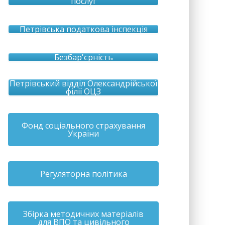
послуг
Петрівська податкова інспекція
Безбар'єрність
Петрівський відділ Олександрійської
філії ОЦЗ
Фонд соціального страхування
України
Регуляторна політика
Збірка методичних матеріалів
для ВПО та цивільного