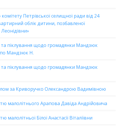
 комітету Петрівської селищної ради від 24
вартирний облік дитини, позбавленої
и Леонідівни»
и та піклування щодо громадянки Мандзюк
 по Мандзюк Н.
и та піклування щодо громадянки Мандзюк
тлом за Криворучко Олександрою Вадимівною
стю малолітнього Арапова Давіда Андрійовича
ю малолітньої Білої Анастасії Віталіївни