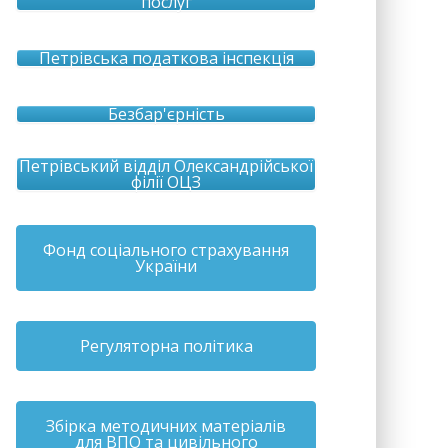
послуг
Петрівська податкова інспекція
Безбар'єрність
Петрівський відділ Олександрійської
філії ОЦЗ
Фонд соціального страхування
України
Регуляторна політика
Збірка методичних матеріалів
для ВПО та цивільного