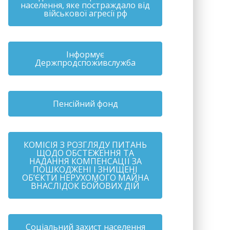
населення, яке постраждало від
військової агресії рф
Інформує
Держпродспоживслужба
Пенсійний фонд
КОМІСІЯ З РОЗГЛЯДУ ПИТАНЬ
ЩОДО ОБСТЕЖЕННЯ ТА
НАДАННЯ КОМПЕНСАЦІЇ ЗА
ПОШКОДЖЕНІ І ЗНИЩЕНІ
ОБ’ЄКТИ НЕРУХОМОГО МАЙНА
ВНАСЛІДОК БОЙОВИХ ДІЙ
Соціальний захист населення