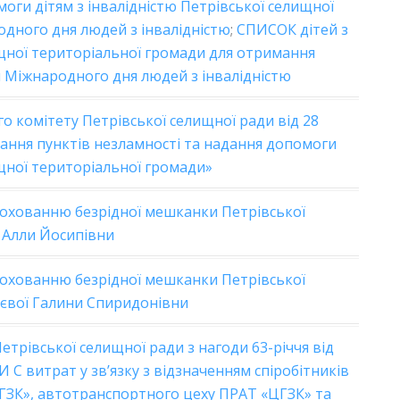
ги дітям з інвалідністю Петрівської селищної
одного дня людей з інвалідністю
;
СПИСОК дітей з
щної територіальної громади для отримання
 Міжнародного дня людей з інвалідністю
о комітету Петрівської селищної ради від 28
вання пунктів незламності та надання допомоги
щної територіальної громади»
охованню безрідної мешканки Петрівської
 Алли Йосипівни
охованню безрідної мешканки Петрівської
аєвої Галини Спиридонівни
рівської селищної ради з нагоди 63-річчя від
И С витрат у зв’язку з відзначенням спіробітників
ГЗК», автотранспортного цеху ПРАТ «ЦГЗК» та