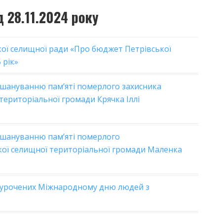
 28.11.2024 року
кої селищної ради «Про бюджет Петрівської
 рік»
вшануванню пам’яті померлого захисника
територіальної громади Крячка Іллі
вшануванню пам’яті померлого
ої селищної територіальної громади Маленка
иурочених Міжнародному дню людей з