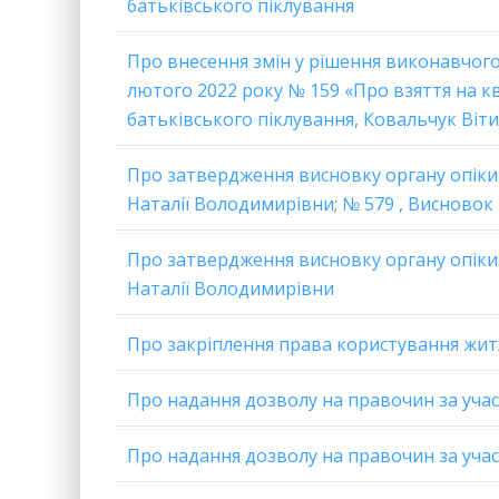
батьківського піклування
Про внесення змін у рішення виконавчого
лютого 2022 року № 159 «Про взяття на к
батьківського піклування, Ковальчук Віт
Про затвердження висновку органу опік
Наталії Володимирівни
;
№ 579 , Висновок
Про затвердження висновку органу опік
Наталії Володимирівни
Про закріплення права користування жи
Про надання дозволу на правочин за уча
Про надання дозволу на правочин за участ