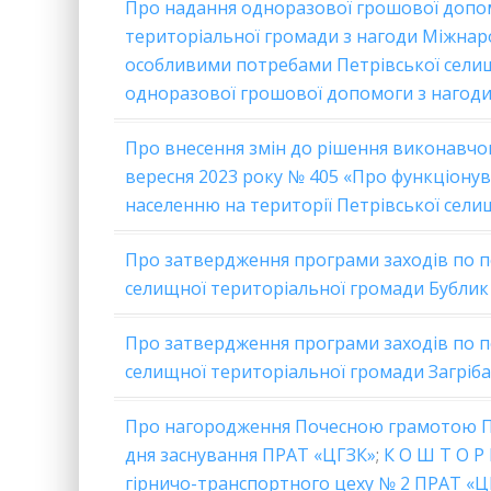
Про надання одноразової грошової допомо
територіальної громади з нагоди Міжнар
особливими потребами Петрівської сели
одноразової грошової допомоги з нагоди
Про внесення змін до рішення виконавчог
вересня 2023 року № 405 «Про функціону
населенню на території Петрівської сели
Про затвердження програми заходів по п
селищної територіальної громади Бублик
Про затвердження програми заходів по п
селищної територіальної громади Загріб
Про нагородження Почесною грамотою Пет
дня заснування ПРАТ «ЦГЗК»
;
К О Ш Т О Р 
гірничо-транспортного цеху № 2 ПРАТ «Ц