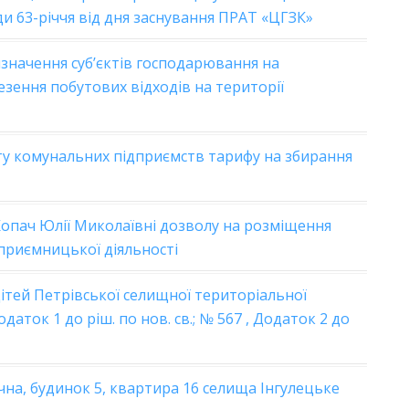
ди 63-річчя від дня заснування ПРАТ «ЦГЗК»
значення суб’єктів господарювання на
езення побутових відходів на території
у комунальних підприємств тарифу на збирання
Копач Юлії Миколаївні дозволу на розміщення
приємницької діяльності
ітей Петрівської селищної територіальної
одаток 1 до ріш. по нов. св.;
№ 567 , Додаток 2 до
на, будинок 5, квартира 16 селища Інгулецьке