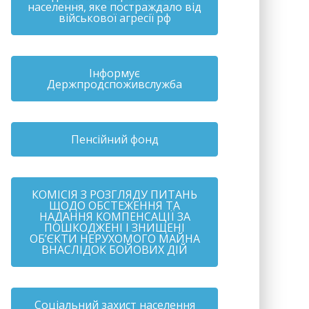
населення, яке постраждало від
військової агресії рф
Інформує
Держпродспоживслужба
Пенсійний фонд
КОМІСІЯ З РОЗГЛЯДУ ПИТАНЬ
ЩОДО ОБСТЕЖЕННЯ ТА
НАДАННЯ КОМПЕНСАЦІЇ ЗА
ПОШКОДЖЕНІ І ЗНИЩЕНІ
ОБ’ЄКТИ НЕРУХОМОГО МАЙНА
ВНАСЛІДОК БОЙОВИХ ДІЙ
Соціальний захист населення