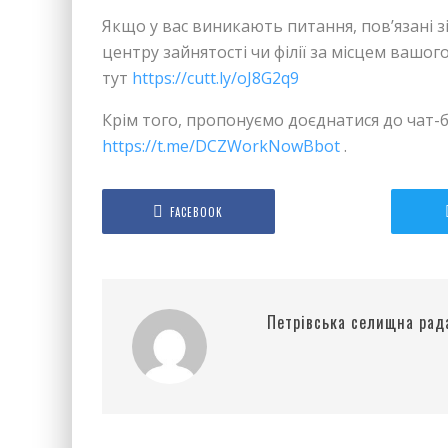
Якщо у вас виникають питання, пов’язані з
центру зайнятості чи філії за місцем вашо
тут
https://cutt.ly/oJ8G2q9
Крім того, пропонуємо доєднатися до чат-б
https://t.me/DCZWorkNowBbot
.
FACEBOOK
Петрівська селищна рад