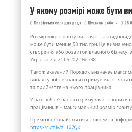
У якому розмірі може бути в
Петрівська селищна рада
Шукачам роботи
28.
Розмір мікрогранту визначається відповідн
може бути менше 50 тис. грн. Це визначен
створення або розвиток власного бізнесу,
України від 21.06.2022 № 738.
Також вказаний Порядок визначає максималь
випадку зобов’язання отримувача створити
та прийняття на нього працівника.
У разі зобов’язання отримувача створити 
працівників – максимальний розмір гранту
Примітка. Ознайомитися з окремою інформ
https://cutt.ly/zL167Qk