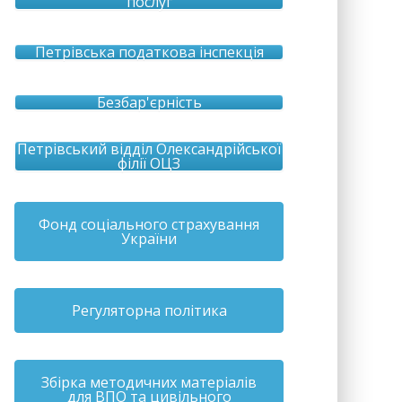
послуг
Петрівська податкова інспекція
Безбар'єрність
Петрівський відділ Олександрійської
філії ОЦЗ
Фонд соціального страхування
України
Регуляторна політика
Збірка методичних матеріалів
для ВПО та цивільного