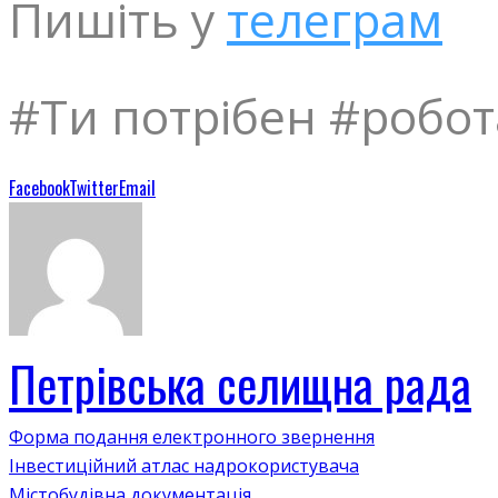
Пишіть у
телеграм
#Ти потрібен #робо
Facebook
Twitter
Email
Петрівська селищна рада
Форма подання електронного звернення
Інвестиційний атлас надрокористувача
Містобудівна документація