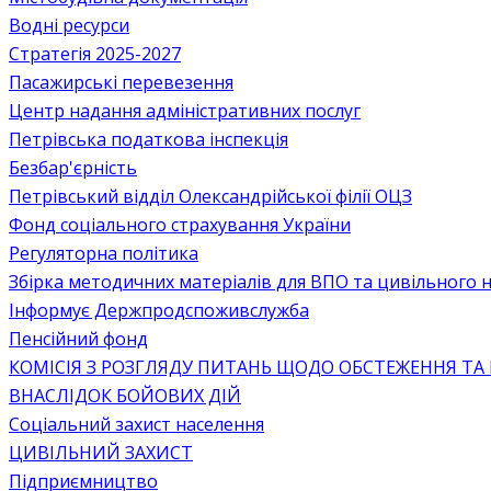
Водні ресурси
Стратегія 2025-2027
Пасажирські перевезення
Центр надання адміністративних послуг
Петрівська податкова інспекція
Безбар'єрність
Петрівський відділ Олександрійської філії ОЦЗ
Фонд соціального страхування України
Регуляторна політика
Збірка методичних матеріалів для ВПО та цивільного на
Інформує Держпродспоживслужба
Пенсійний фонд
КОМІСІЯ З РОЗГЛЯДУ ПИТАНЬ ЩОДО ОБСТЕЖЕННЯ ТА
ВНАСЛІДОК БОЙОВИХ ДІЙ
Соціальний захист населення
ЦИВІЛЬНИЙ ЗАХИСТ
Підприємництво