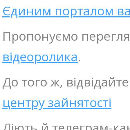
Єдиним порталом ва
Пропонуємо переглян
відеоролика
.
До того ж, відвідайт
центру зайнятості
Діють й телеграм-ка