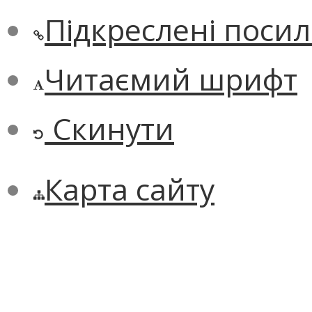
Підкреслені поси
Читаємий шрифт
Скинути
Карта сайту