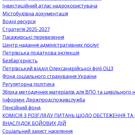
Інвестиційний атлас надрокористувача
Містобудівна документація
Водні ресурси
Стратегія 2025-2027
Пасажирські перевезення
Центр надання адміністративних послуг
Петрівська податкова інспекція
Безбар'єрність
Петрівський відділ Олександрійської філії ОЦЗ
Фонд соціального страхування України
Регуляторна політика
Збірка методичних матеріалів для ВПО та цивільного на
Інформує Держпродспоживслужба
Пенсійний фонд
КОМІСІЯ З РОЗГЛЯДУ ПИТАНЬ ЩОДО ОБСТЕЖЕННЯ ТА
ВНАСЛІДОК БОЙОВИХ ДІЙ
Соціальний захист населення