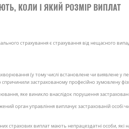
ЮТЬ, КОЛИ І ЯКИЙ РОЗМІР ВИПЛАТ
ального страхування є страхування від нещасного випа
хворювання (у тому числі встановлене чи виявлене у пе
що спричинили застрахованому професійно зумовлену фізи
рювання, яке виникло внаслідок порушення застрахован
жений орган управління виплачує застрахованій особі чи 
чних страхових виплат мають непрацездатні особи, які 