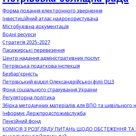
Форма подання електронного звернення
Інвестиційний атлас надрокористувача
Містобудівна документація
Водні ресурси
Стратегія 2025-2027
Пасажирські перевезення
Центр надання адміністративних послуг
Петрівська податкова інспекція
Безбар'єрність
Петрівський відділ Олександрійської філії ОЦЗ
Фонд соціального страхування України
Регуляторна політика
Збірка методичних матеріалів для ВПО та цивільного на
Інформує Держпродспоживслужба
Пенсійний фонд
КОМІСІЯ З РОЗГЛЯДУ ПИТАНЬ ЩОДО ОБСТЕЖЕННЯ ТА