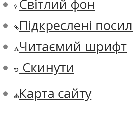
Світлий фон
Підкреслені поси
Читаємий шрифт
Скинути
Карта сайту