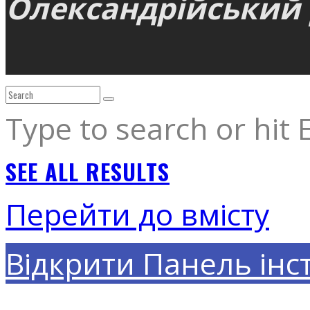
Олександрійський р
Type to search or hit 
SEE ALL RESULTS
Перейти до вмісту
Відкрити Панель інс