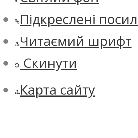
Підкреслені поси
Читаємий шрифт
Скинути
Карта сайту