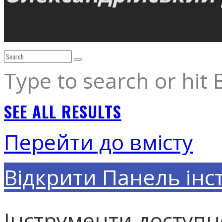
Type to search or hit 
SEE ALL RESULTS
Перейти до вмісту
Відкрити Панель інс
Інструменти доступн