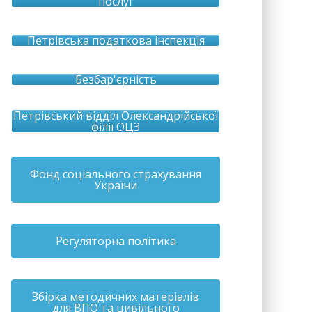
послуг
Петрівська податкова інспекція
Безбар'єрність
Петрівський відділ Олександрійської
філії ОЦЗ
Фонд соціального страхування
України
Регуляторна політика
Збірка методичних матеріалів
для ВПО та цивільного