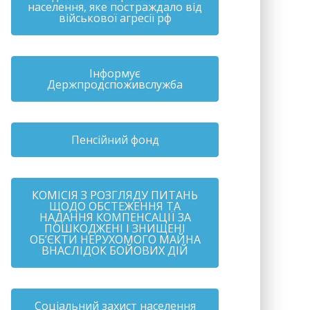
населення, яке постраждало від
військової агресії рф
Інформує
Держпродспоживслужба
Пенсійний фонд
КОМІСІЯ З РОЗГЛЯДУ ПИТАНЬ
ЩОДО ОБСТЕЖЕННЯ ТА
НАДАННЯ КОМПЕНСАЦІЇ ЗА
ПОШКОДЖЕНІ І ЗНИЩЕНІ
ОБ’ЄКТИ НЕРУХОМОГО МАЙНА
ВНАСЛІДОК БОЙОВИХ ДІЙ
Соціальний захист населення