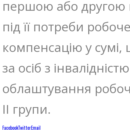
першою або другою г
під її потреби робо
компенсацію у сумі, 
за осіб з інвалідністю
облаштування робочи
ІІ групи.
Facebook
Twitter
Email