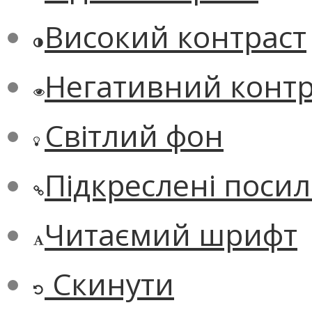
Високий контраст
Негативний контр
Світлий фон
Підкреслені поси
Читаємий шрифт
Скинути