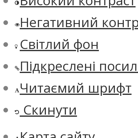
Високий контраст
Негативний контр
Світлий фон
Підкреслені поси
Читаємий шрифт
Скинути
Карта сайту