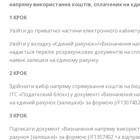
напряму використання коштів, сплачених на єд
1 КРОК
Увійти до приватної частини електронного кабінету з
Увійти у вкладку «Єдиний рахунок»/«Визначення на
надається перелік розрахункових документів на спл
наявні залишки на єдиному рахунку.
2 КРОК
Здійснити вибір напряму спрямування коштів на бю
ІТС «Податковий блок») у документі «Визначення н
на єдиний рахунок (залишки)» за формою J/F1307402
3 КРОК
Підписати документ «Визначення напряму використ
рахунок (залишки)» за формою J/F1307402 та відпра