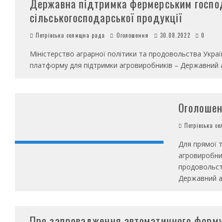
Державна підтримка фермерським госпо
сільськогосподарської продукції
Петрівська селищна рада
Оголошення
30.08.2022
0
Міністерство аграрної політики та продовольства Україн
платформу для підтримки агровиробників – Державний 
Оголоше
Петрівська с
Для прямої т
агровиробник
продовольст
Державний а
Про запровадження автоматичного форм