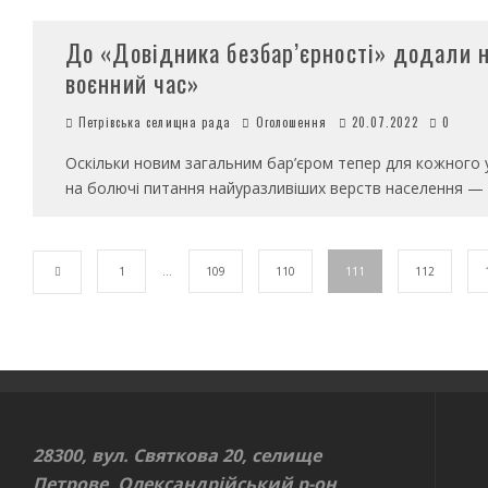
До «Довідника безбар’єрності» додали н
воєнний час»
Петрівська селищна рада
Оголошення
20.07.2022
0
Оскільки новим загальним бар’єром тепер для кожного у
на болючі питання найуразливіших верств населення — 
1
…
109
110
111
112
28300, вул. Святкова 20, селище
Петрове, Олександрійський р-он,