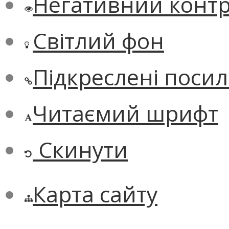
Негативний контр
Світлий фон
Підкреслені поси
Читаємий шрифт
Скинути
Карта сайту