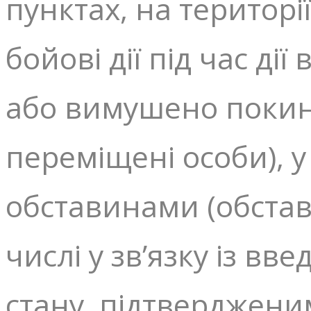
пунктах, на територі
бойові дії під час ді
або вимушено покин
переміщені особи), 
обставинами (обстав
числі у зв’язку із в
стану, підтверджени