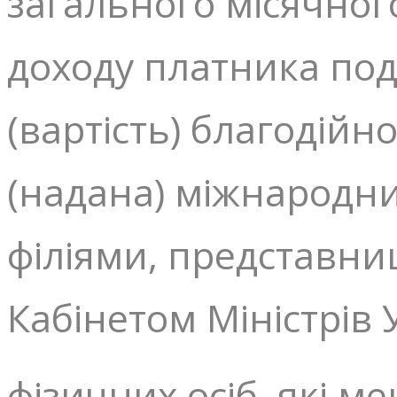
загального місячног
доходу платника под
(вартість) благодійн
(надана) міжнародни
філіями, представни
Кабінетом Міністрів 
фізичних осіб, які м