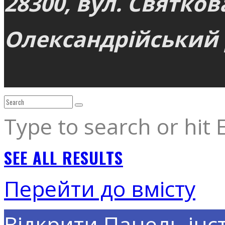
28300, вул. Святков
Олександрійський р
Type to search or hit 
SEE ALL RESULTS
Перейти до вмісту
Відкрити Панель інс