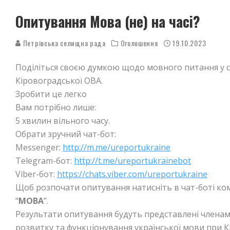
Опитування Мова (не) на часі?
Петрівська селищна рада
Оголошення
19.10.2023
Поділіться своєю думкою щодо мовного питання у с
Кіровоградської ОВА.
Зробити це легко
Вам потрібно лише:
5 хвилин вільного часу.
Обрати зручний чат-бот:
Messenger:
http://m.me/ureportukraine
Telegram-бот:
http://t.me/ureportukrainebot
Viber-бот:
https://chats.viber.com/ureportukraine
Щоб розпочати опитування натисніть в чат-боті ком
“
МОВА
”.
Результати опитування будуть представлені членам
розвитку та функціонування української мови при К