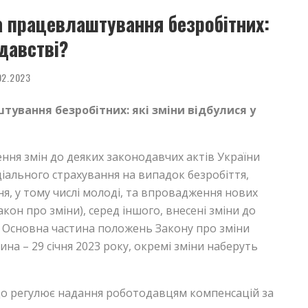
 працевлаштування безробітних:
одавстві?
02.2023
ування безробітних: які зміни відбулися у
ння змін до деяких законодавчих актів України
іального страхування на випадок безробіття,
я, у тому числі молоді, та впровадження нових
акон про зміни), серед іншого, внесені зміни до
”. Основна частина положень Закону про зміни
ина – 29 січня 2023 року, окремі зміни наберуть
 що регулює надання роботодавцям компенсацій за