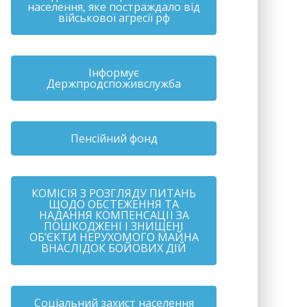
населення, яке постраждало від
військової агресії рф
Інформує
Держпродспоживслужба
Пенсійний фонд
КОМІСІЯ З РОЗГЛЯДУ ПИТАНЬ
ЩОДО ОБСТЕЖЕННЯ ТА
НАДАННЯ КОМПЕНСАЦІЇ ЗА
ПОШКОДЖЕНІ І ЗНИЩЕНІ
ОБ’ЄКТИ НЕРУХОМОГО МАЙНА
ВНАСЛІДОК БОЙОВИХ ДІЙ
Соціальний захист населення