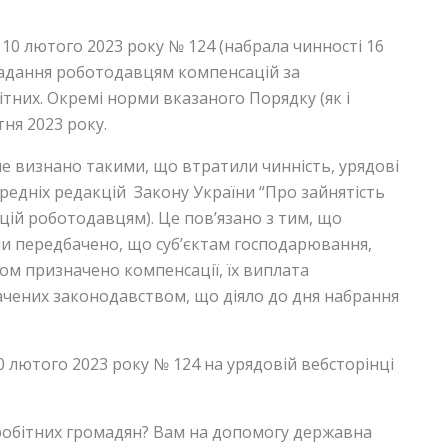
 10 лютого 2023 року № 124 (набрала чинності 16
адання роботодавцям компенсацій за
них. Окремі норми вказаного Порядку (як і
тня 2023 року.
е визнано такими, що втратили чинність, урядові
редніх редакцій Закону України “Про зайнятість
ацій роботодавцям). Це пов’язано з тим, що
и передбачено, що суб’єктам господарювання,
ом призначено компенсації, їх виплата
ачених законодавством, що діяло до дня набрання
0 лютого 2023 року № 124 на урядовій вебсторінці
обітних громадян? Вам на допомогу державна