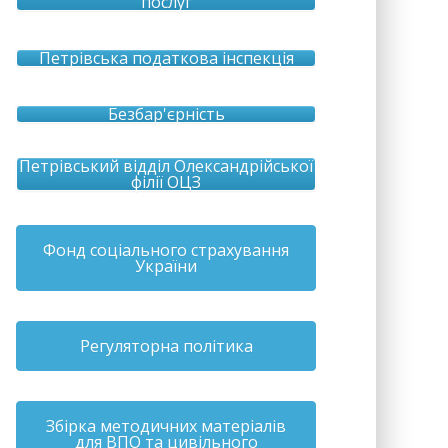
послуг
Петрівська податкова інспекція
Безбар'єрність
Петрівський відділ Олександрійської
філії ОЦЗ
Фонд соціального страхування
України
Регуляторна політика
Збірка методичних матеріалів
для ВПО та цивільного