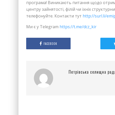
програма! Виникають питання щодо отрима
центру зайнятості, філій чи їхніх структур
телефонуйте. Контакти тут
http://surl.li/em
Ми є у Telegram
https://t.me/dcz_kir
FACEBOOK
Петрівська селищна рад