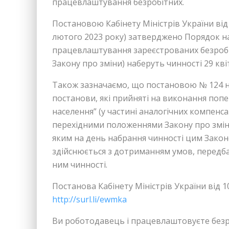
працевлаштування безробітних.
Постановою Кабінету Міністрів України від
лютого 2023 року) затверджено Порядок н
працевлаштування зареєстрованих безробіт
Закону про зміни) наберуть чинності 29 кві
Також зазначаємо, що постановою № 124 н
постанови, які прийняті на виконання попе
населення” (у частині аналогічних компенс
перехідними положеннями Закону про змін
яким на день набрання чинності цим Закон
здійснюється з дотриманням умов, передб
ним чинності.
Постанова Кабінету Міністрів України від 1
http://surl.li/ewmka
Ви роботодавець і працевлаштовуєте безр