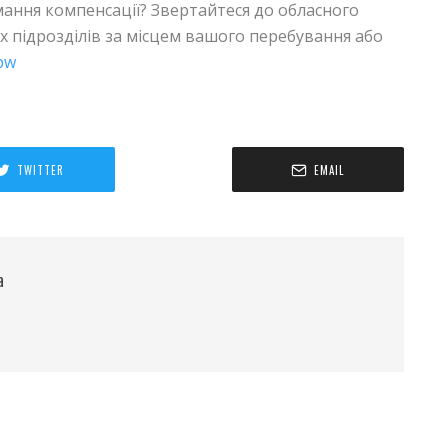
ння компенсації? Звертайтеся до обласного
них підрозділів за місцем вашого перебування або
ipw
TWITTER
EMAIL
а