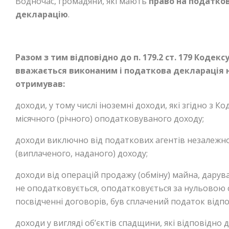
Водночас, громадяни, які мають
право на податко
декларацію
.
Разом з тим відповідно до п. 179.2 ст. 179 Кодекс
вважається виконаним і податкова декларація 
отримував:
доходи, у тому числі іноземні доходи, які згідно з 
місячного (річного) оподатковуваного доходу;
доходи виключно від податкових агентів незалежно
(виплаченого, наданого) доходу;
доходи від операцій продажу (обміну) майна, дарува
не оподатковується, оподатковується за нульовою 
посвідченні договорів, був сплачений податок відпо
доходи у вигляді об’єктів спадщини, які відповідно