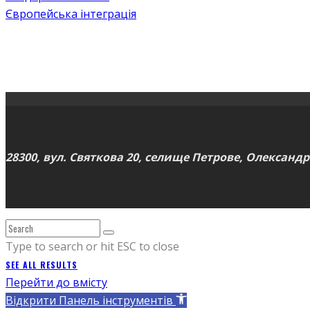
Європейська інтеграція
28300, вул. Святкова 20, селище Петрове, Олександр
Type to search or hit ESC to close
SEE ALL RESULTS
Перейти до вмісту
Відкрити Панель інструментів