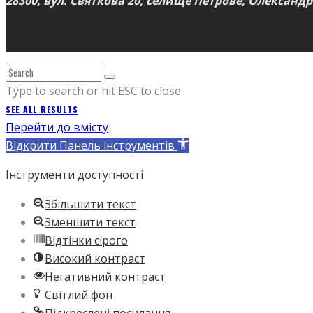
28300, вул. Святкова 20, селище Петрове, Олександр
Type to search or hit ESC to close
SEE ALL RESULTS
Перейти до вмісту
Відкрити Панель інструментів
Інструменти доступності
Збільшити текст
Зменшити текст
Відтінки сірого
Високий контраст
Негативний контраст
Світлий фон