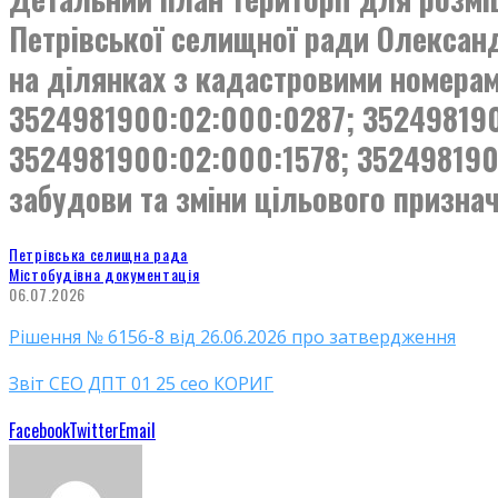
Петрівської селищної ради Олександ
на ділянках з кадастровими номера
3524981900:02:000:0287; 352498190
3524981900:02:000:1578; 352498190
забудови та зміни цільового призна
Петрівська селищна рада
Містобудівна документація
06.07.2026
Рішення № 6156-8 від 26.06.2026 про затвердження
Звіт СЕО ДПТ 01 25 сео КОРИГ
Facebook
Twitter
Email