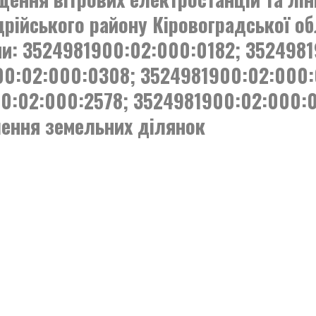
рійського району Кіровоградської обл
ми: 3524981900:02:000:0182; 352498
0:02:000:0308; 3524981900:02:000:
0:02:000:2578; 3524981900:02:000:0
чення земельних ділянок