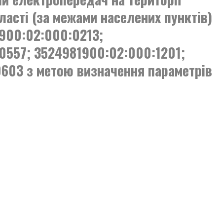
асті (за межами населених пунктів)
1900:02:000:0213;
0557; 3524981900:02:000:1201;
603 з метою визначення параметрів