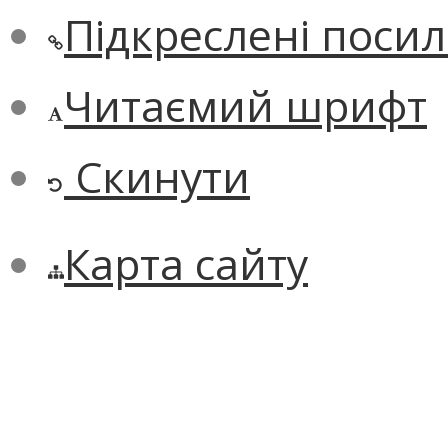
Підкреслені поси
Читаємий шрифт
Скинути
Карта сайту