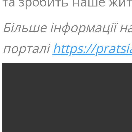
та зробить наше жи
Більше інформації н
порталі
https://pratsi