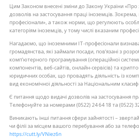
Цим Законом внесені зміни до Закону України «Про з
дозволів на застосування праці іноземців. Зокрема,
професіонали», а також норми, що регулюють особл
категоріям іноземців, у тому числі вказаним профес
Нагадаємо, що іноземними ІТ-професіонали визнава
громадянства, які займали посади, пов’язані з роз
комп’ютерного програмування (операційної системи
компонентів, веб-сайтів, онлайн-сервісів) та крипто
юридичних особах, що провадять діяльність із ком
вид економічної діяльності за Національним класифі
Є питання щодо видачі дозволів на застосування пра
Телефонуйте за номерами (0522) 24 64 18 та (0522) 32
Виникають інші питання сфери зайнятості – зверта
чи філії за місцем вашого перебування або за телеф
https://cutt.ly/VNiez6n