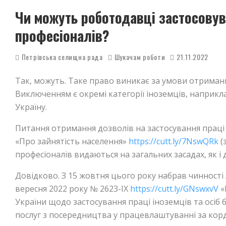
Чи можуть роботодавці застосовув
професіоналів?
Петрівська селищна рада
Шукачам роботи
21.11.2022
Так, можуть. Таке право виникає за умови отриманн
Виключенням є окремі категорії іноземців, наприклад
Україну.
Питання отримання дозволів на застосування праці
«Про зайнятість населення»
https://cutt.ly/7NswQRk
(
професіоналів видаються на загальних засадах, як і 
Довідково. З 15 жовтня цього року набрав 
вересня 2022 року № 2623-IX
https://cutt.ly/GNswxvV
«
України щодо застосування праці іноземців та осіб б
послуг з посередництва у працевлаштуванні за кор