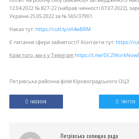
попит на робочу силу (вакансії)» затвердженого нак
12.04.2022 № 827-22 (набрав чинності 07.07.2022), за
України 25.05.2022 за № 565/37901.
Наказ тут:
https://cutt.ly/xX4wBRM
Є питання сфери зайнятості? Контакти тут:
https://cu
Крім того, ми є у Telegram
https://t.me/DCZWorkNow
Петрівська районна філія Кіровоградського ОЦЗ
FACEBOOK
TWITTER
Петрівська селищна рада