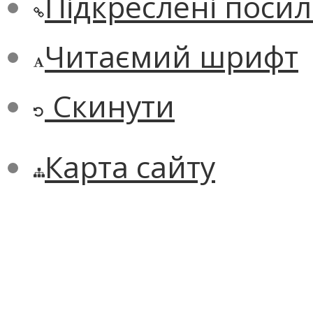
Підкреслені поси
Читаємий шрифт
Скинути
Карта сайту