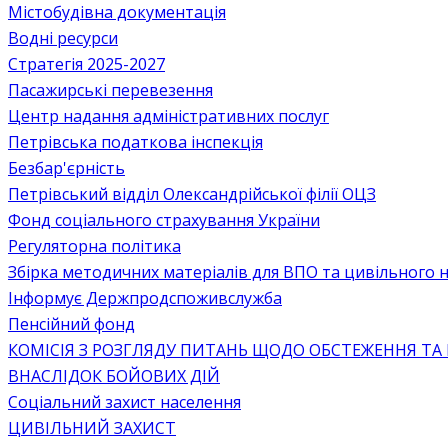
Містобудівна документація
Водні ресурси
Стратегія 2025-2027
Пасажирські перевезення
Центр надання адміністративних послуг
Петрівська податкова інспекція
Безбар'єрність
Петрівський відділ Олександрійської філії ОЦЗ
Фонд соціального страхування України
Регуляторна політика
Збірка методичних матеріалів для ВПО та цивільного на
Інформує Держпродспоживслужба
Пенсійний фонд
КОМІСІЯ З РОЗГЛЯДУ ПИТАНЬ ЩОДО ОБСТЕЖЕННЯ ТА
ВНАСЛІДОК БОЙОВИХ ДІЙ
Соціальний захист населення
ЦИВІЛЬНИЙ ЗАХИСТ