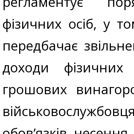
регламентує пор
фізичних осіб, у т
передбачає звільн
доходи фізичних 
грошових винагор
військовослужбо
обов’язків несення