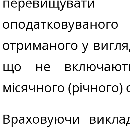
перевищувати 
оподатковуваног
отриманого у вигляд
що не включають
місячного (річного)
Враховуючи виклад