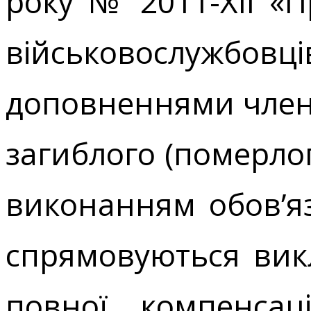
року № 2011-XII «П
військовослужбовців
доповненнями члена
загиблого (померлог
виконанням обов’яз
спрямовуються вик
повної компенсаці