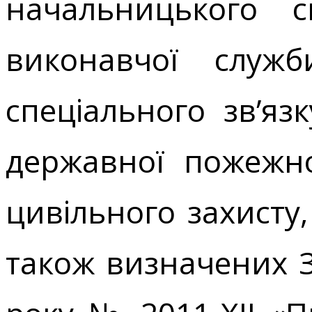
начальницького с
виконавчої служ
спеціального зв’яз
державної пожежної
цивільного захи
також визначених З