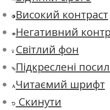
Високий контраст
Негативний контр
Світлий фон
Підкреслені поси
Читаємий шрифт
Скинути