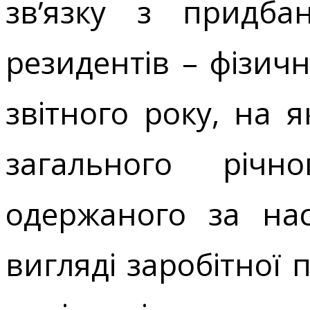
зв’язку з придбан
резидентів – фізич
звітного року, на 
загального річн
одержаного за нас
вигляді заробіт