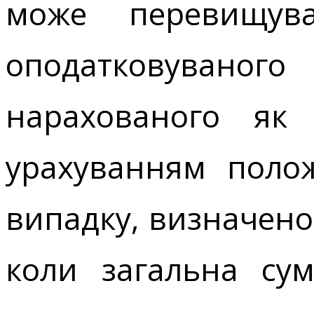
може перевищува
оподатковуваног
нарахованого як
урахуванням полож
випадку, визначеного
коли загальна су