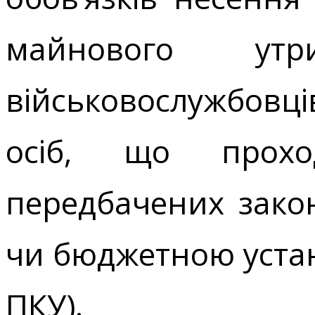
майнового утр
військовослужбовці
осіб, що проход
передбачених зако
чи бюджетною установ
ПКУ).