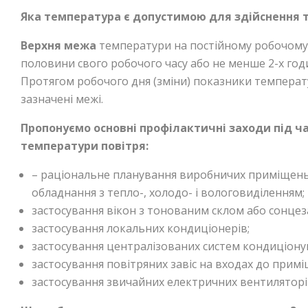
Яка температура є допустимою для здійснення т
Верхня межа
температури на постійному робочому 
половини свого робочого часу або не менше 2-х год
Протягом робочого дня (зміни) показники температ
зазначені межі.
Пропонуємо о
сновні профілактичні заходи під ч
температури повітря
:
– раціональне планування виробничих приміщень
обладнання з тепло-, холодо- і вологовиділенням;
застосування вікон з тонованим склом або сонцеза
застосування локальних кондиціонерів;
застосування централізованих систем кондиціонув
застосування повітряних завіс на входах до примі
застосування звичайних електричних вентиляторі