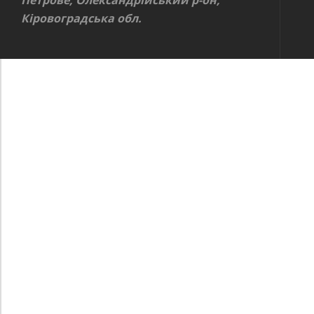
Петрове, Олександрійський р-он,
Кіровоградська обл.