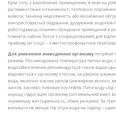
Крім того, у виробничих приміщеннях, в яких на р
регламентовані інтенсивності теплового опроміненн
вимоги, технічну недосяжність або економічно обґр
використовується обдування, душування, водоповіт
роботодавець повинен обладнати приміщення в роб
(кімнати, кабіни, бокси з кондиціонерами) для відп
прийому їжі тощо – з метою профілактики перегрів
Для уникнення зневоднення організму
потрібно 
режиму. Рекомендована температура питної води, на
водозабезпечення рекомендується також відшкодов
виділяються з організму з потом, за рахунок вживан
води, молочно-кислих напоїв (знежирене молоко, мо
напоїв, киснево-білкових коктейлів. Пити воду слід
хорошу гідратацію організму (оптимальний вміст вод
нормальну життєдіяльність, обмін речовин). За темп
випивати не менше пів літри води на годину – один 