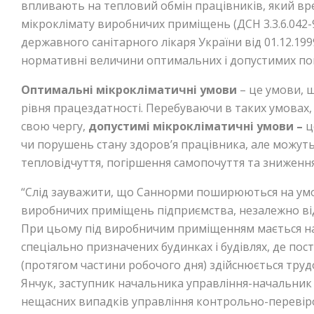
впливають на тепловий обмін працівників, який в
мікроклімату виробничих приміщень (ДСН 3.3.6.042
державного санітарного лікаря України від 01.12.199
нормативні величини оптимальних і допустимих пок
Оптимальні мікрокліматичні умови
– це умови, 
рівня працездатності. Перебуваючи в таких умовах,
свою чергу,
допустимі мікрокліматичні умови
–
ц
чи порушень стану здоров’я працівника, але можуть
тепловідчуття, погіршення самопочуття та зниження
“Слід зауважити, що Саннорми поширюються на умо
виробничих приміщень підприємства, незалежно від 
При цьому під виробничим приміщенням мається на 
спеціально призначених будинках і будівлях, де пос
(протягом частини робочого дня) здійснюється трудо
Янчук, заступник начальника управління-начальник 
нещасних випадків управління контрольно-перевіро